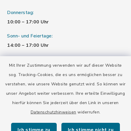
Donnerstag:
10:00 – 17:00 Uhr
Sonn- und Feiertage:
14:00 – 17:00 Uhr
Montag:
Mit Ihrer Zustimmung verwenden wir auf dieser Website
geschlossen
sog. Tracking-Cookies, die es uns ermöglichen besser zu
verstehen, wie unsere Website genutzt wird. So können wir
Quicklinks
unser Angebot weiter verbessern. Ihre erteilte Einwilligung
hierfür können Sie jederzeit über den Link in unseren
Stadtarchiv
Datenschutzhinweisen
widerrufen.
Erinnerungsort Badehaus
Ich stimme zu
Ich stimme nicht zu