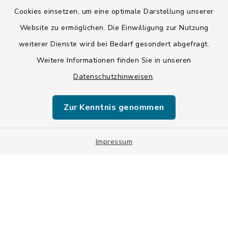
Kontakt
Cookies einsetzen, um eine optimale Darstellung unserer
Website zu ermöglichen. Die Einwilligung zur Nutzung
Barrierefreiheit
weiterer Dienste wird bei Bedarf gesondert abgefragt.
Weitere Informationen finden Sie in unseren
Datenschutz
Datenschutzhinweisen
.
Impressum
Zur Kenntnis genommen
ISIS 12
Sitemap
Impressum
Cookie-Einstellungen